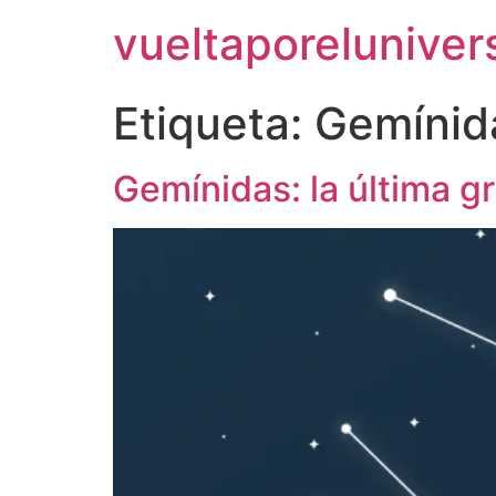
vueltaporelunive
Etiqueta:
Gemínid
Gemínidas: la última g