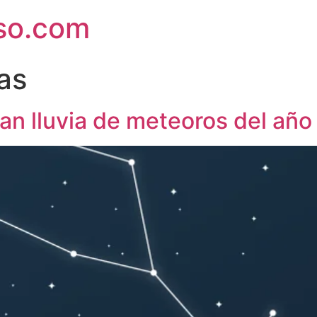
rso.com
as
ran lluvia de meteoros del año