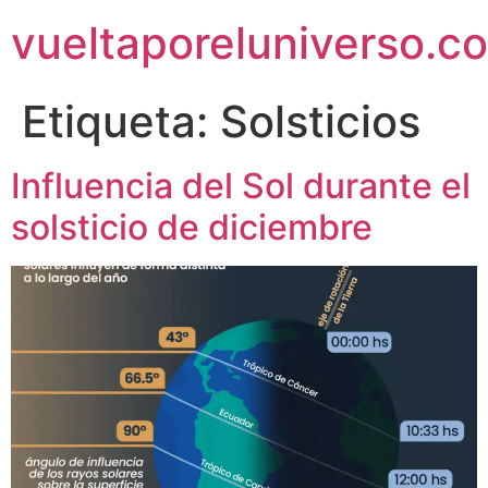
vueltaporeluniverso.c
Etiqueta:
Solsticios
Influencia del Sol durante el
solsticio de diciembre