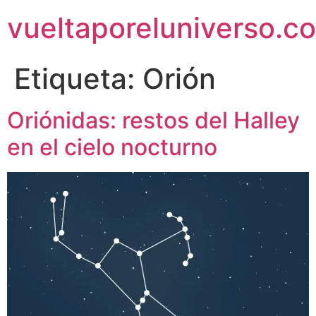
vueltaporeluniverso.c
Etiqueta:
Orión
Oriónidas: restos del Halley
en el cielo nocturno