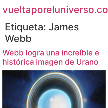
vueltaporeluniverso.c
Etiqueta:
James
Webb
Webb logra una increíble e
histórica imagen de Urano