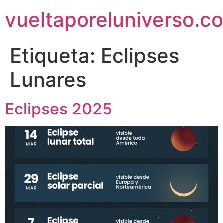
vueltaporeluniverso.c
Etiqueta:
Eclipses
Lunares
Eclipses 2025